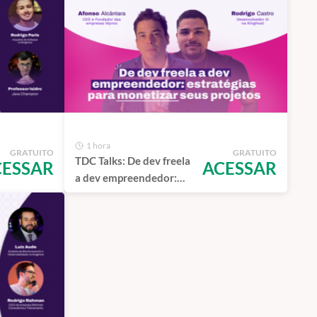
1 hora
GRATUITO
GRATUITO
TDC Talks: De dev freela
CESSAR
ACESSAR
a dev empreendedor:
estratégias para
monetizar seus projetos