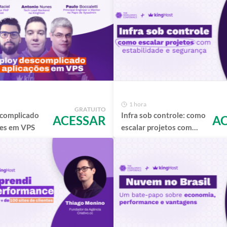
1 hora
GRATUITO
scomplicado
Infra sob controle: como
ACESSAR
A
ões em VPS
escalar projetos com
estabilidade e segurança