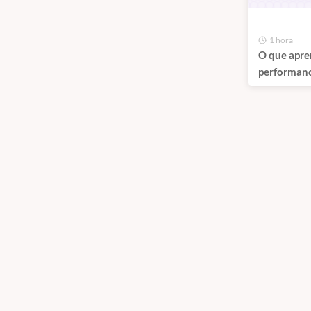
1 hora
O que apre
performanc
hospedar +
de clientes