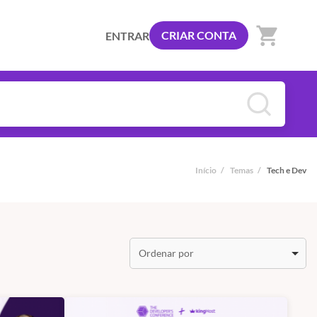
shopping_cart
CRIAR CONTA
ENTRAR
Início
/
Temas
/
Tech e Dev
Ordenar por