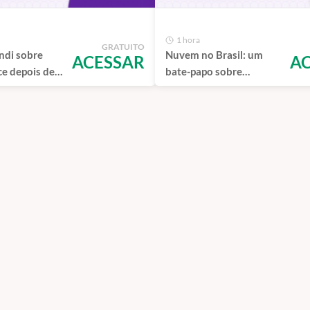
1 hora
GRATUITO
ndi sobre
Nuvem no Brasil: um
ACESSAR
A
e depois de
bate-papo sobre
 de 100 sites
economia, performance
e vantagens